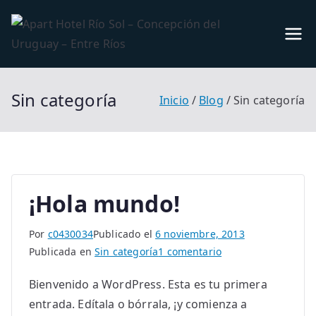
Saltar
al
Apart
Alojamiento en
contenido
Concepción
Hotel
del Uruguay,
Sin categoría
Inicio
Blog
Sin categoría
Entre Ríos
Río
Sol –
Conc
¡Hola mundo!
epció
Por
c0430034
Publicado el
6 noviembre, 2013
en
Publicada en
Sin categoría
1 comentario
n del
¡Hola
Bienvenido a WordPress. Esta es tu primera
mundo!
Urug
entrada. Edítala o bórrala, ¡y comienza a