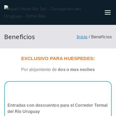
Apart
Alojamiento en
Concepción
Hotel
del Uruguay,
Beneficios
Inicio
Beneficios
Entre Ríos
Río
Sol –
EXCLUSIVO PARA HUESPEDES:
Conc
Por alojamiento de
dos o mas noches
epció
n del
Entradas con descuentos para el Corredor Termal
Urug
del Río Uruguay